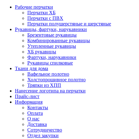
Рабочие перчатки
Перчатки ХБ
Перчатки с ПВХ
Перчатки полушерстяные и шерстяные
Рукавицы, фартуки, нарукавники
Брезентовые рукавицы
Комбинированные рукавицы
Утепленные рукавицы
ХБ рукавицы
Фартуки, нарукавники
Рукавицы спилковые
Ткани для дома
Вафельное полотно
Холстопрошивное полотно
Тряпки из ХПП
Нанесение логотипа на перчатки
Прайс-лист
Информация
Контакты
Оплата
О нас
Доставка
Сотрудничество
Отдел закупки