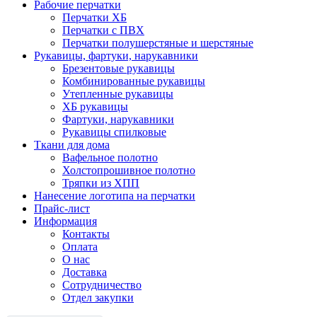
Рабочие перчатки
Перчатки ХБ
Перчатки с ПВХ
Перчатки полушерстяные и шерстяные
Рукавицы, фартуки, нарукавники
Брезентовые рукавицы
Комбинированные рукавицы
Утепленные рукавицы
ХБ рукавицы
Фартуки, нарукавники
Рукавицы спилковые
Ткани для дома
Вафельное полотно
Холстопрошивное полотно
Тряпки из ХПП
Нанесение логотипа на перчатки
Прайс-лист
Информация
Контакты
Оплата
О нас
Доставка
Сотрудничество
Отдел закупки